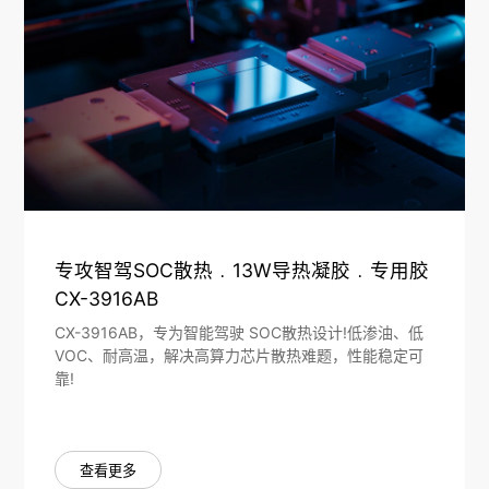
专攻智驾SOC散热﹒13W导热凝胶﹒专用胶
CX-3916AB
CX-3916AB，专为智能驾驶 SOC散热设计!低渗油、低
VOC、耐高温，解决高算力芯片散热难题，性能稳定可
靠!
查看更多